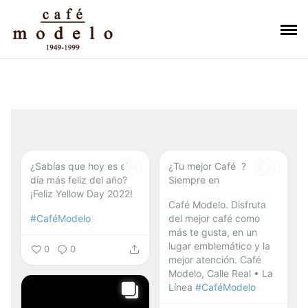
Saltar
al
contenido
¿Sabías que hoy es el
¿Tu mejor Café ️ ?
día más feliz del año?
Siempre en
¡Feliz Yellow Day 2022!
Café Modelo.
Disfruta
#CaféModelo
del mejor café como
más te gusta, en un
lugar
emblemático y la
0
0
mejor atención.
Café
Modelo, Calle Real • La
Línea
#CaféModelo